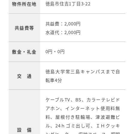
徳島市住吉1丁目3-22
物件所在地
共益費：2,000円
共益費等
水道代：2,000円
0円・0円
敷金・礼金
徳島大学常三島キャンパスまで自
交 通
転車4分
ケーブルTV、BS、カラーテレビド
アホン、インターネット使用料無
料、屋根付き駐輪場、津波避難ビ
ル、24ｈゴミ出し可、ＩＨクッキ
設 備