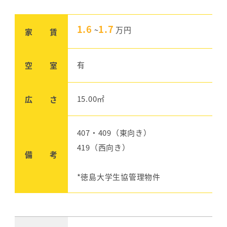
1.6
1.7
~
万円
家 賃
有
空 室
15.00㎡
広 さ
407・409（東向き）
419（西向き）
備 考
*徳島大学生協管理物件