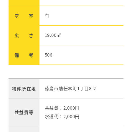
有
空 室
19.00㎡
広 さ
506
備 考
徳島市助任本町1丁目8-2
物件所在地
共益費：2,000円
共益費等
水道代：2,000円